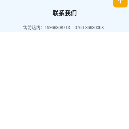
联系我们
售前热线：19966308713 0760-86630003
售前邮箱：sales@joinet.com.cn
珠海总部：
广东省珠海市香洲区心海中央国际商务中心大厦7楼
生产基地：
广东省中山市坦洲镇潭隆北路168号众能科技园
Copyright © 2025 珠海众能科技发展有限公司版权所有 |
粤ICP