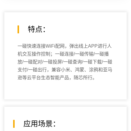
特点：
一碰快速连接WiFi配网，弹出线上APP进行人
机交互操作控制；一碰连接/一碰传输/一碰播
放/一碰配对/一碰投屏/一碰查询/一碰下载/一碰
支付/一碰出行，兼容小米、鸿蒙、涂鸦和亚马
逊等云平台生态智能产品，随芯所行。
应用场景：