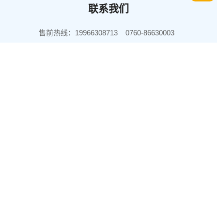
联系我们
售前热线：19966308713 0760-86630003
售前邮箱：sales@joinet.com.cn
珠海总部：
广东省珠海市香洲区心海中央国际商务中心大厦7楼
生产基地：
广东省中山市坦洲镇潭隆北路168号众能科技园
Copyright © 2025 珠海众能科技发展有限公司版权所有 |
粤ICP
备05144078号
|
粤公网安备44200102445531号